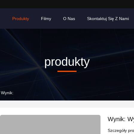
m
Produkty
Filmy
O Nas
Skontaktuj Się Z Nami
produkty
 Wynik:
Wynik: Wy
Szczegóły pr