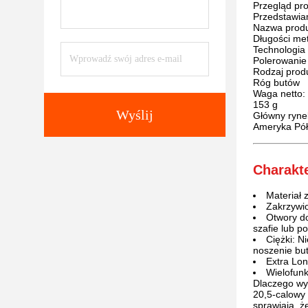
Przegląd pr
Przedstawia
Nazwa produ
Długości me
Technologia 
Polerowanie
Rodzaj prod
Róg butów
Waga netto:
153 g
Wyślij
Główny ryne
Ameryka Pół
Charakt
Materiał z
Zakrzywio
Otwory d
szafie lub p
Ciężki: N
noszenie bu
Extra Lon
Wielofunk
Dlaczego wy
20,5-calowy 
sprawiają, ż