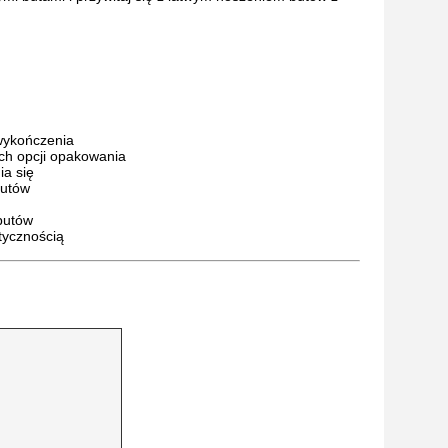
wykończenia
ch opcji opakowania
ia się
butów
butów
tycznością