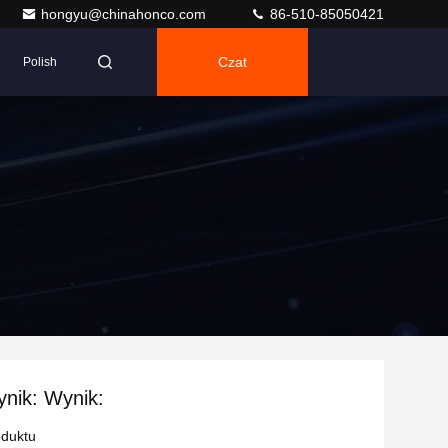
hongyu@chinahonco.com
86-510-85050421
Czat
Polish
nik: Wynik:
oduktu