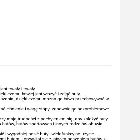
st trwały i trwały.
i czemu łatwiej jest włożyć i zdjąć buty.
eszenia, dzięki czemu można go łatwo przechowywać w
ymać ciśnienie i wagę stopy, zapewniając bezproblemowe
tórzy mają trudności z pochyleniem się, aby założyć buty.
o butów, butów sportowych i innych rodzajów obuwia.
 i wygodniej nosić buty.i wielofunkcyjne użycie
mi butami i przywitaj się z łatwym noszeniem butów z