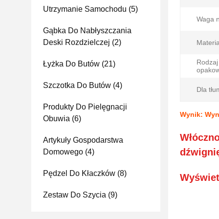
Utrzymanie Samochodu
(5)
Waga n
Gąbka Do Nabłyszczania
Deski Rozdzielczej
(2)
Materia
Rodzaj
Łyżka Do Butów
(21)
opakow
Szczotka Do Butów
(4)
Dla tłu
Produkty Do Pielęgnacji
Wynik: Wyn
Obuwia
(6)
Włóczno
Artykuły Gospodarstwa
dźwigni
Domowego
(4)
Pędzel Do Kłaczków
(8)
Wyświet
Zestaw Do Szycia
(9)