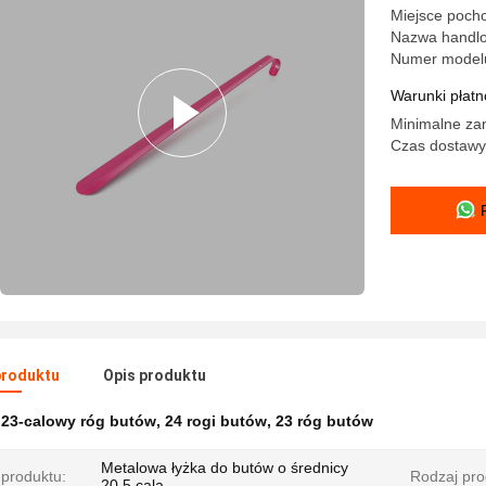
Miejsce pocho
Nazwa handl
Numer model
Warunki płatno
Minimalne zam
Czas dostawy:
produktu
Opis produktu
:
23-calowy róg butów
,
24 rogi butów
,
23 róg butów
Metalowa łyżka do butów o średnicy
produktu:
Rodzaj pro
20,5 cala