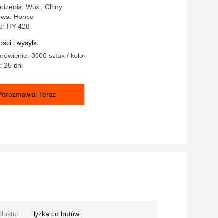
dzenia: Wuxi, Chiny
owa: Honco
u: HY-428
ści i wysyłki
ówienie: 3000 sztuk / kolor
 25 dni
Porozmawiaj Teraz
duktu:
łyżka do butów