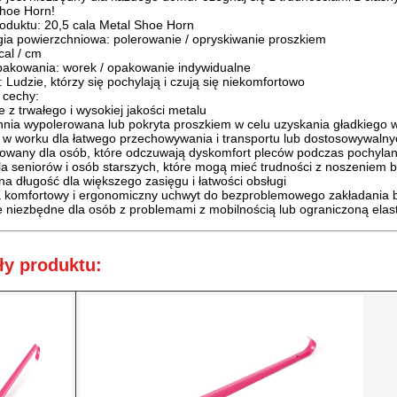
Shoe Horn!
oduktu: 20,5 cala Metal Shoe Horn
ia powierzchniowa: polerowanie / opryskiwanie proszkiem
cal / cm
pakowania: worek / opakowanie indywidualne
: Ludzie, którzy się pochylają i czują się niekomfortowo
 cechy:
z trwałego i wysokiej jakości metalu
hnia wypolerowana lub pokryta proszkiem w celu uzyskania gładkiego 
w worku dla łatwego przechowywania i transportu lub dostosowywalny
owany dla osób, które odczuwają dyskomfort pleców podczas pochylan
la seniorów i osób starszych, które mogą mieć trudności z noszeniem 
a długość dla większego zasięgu i łatwości obsługi
 komfortowy i ergonomiczny uchwyt do bezproblemowego zakładania 
 niezbędne dla osób z problemami z mobilnością lub ograniczoną elas
ły produktu: