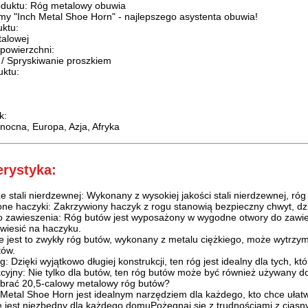
oduktu: Róg metalowy obuwia
my "Inch Metal Shoe Horn" - najlepszego asystenta obuwia!
ktu:
talowej
powierzchni:
 / Spryskiwanie proszkiem
uktu:
k:
nocna, Europa, Azja, Afryka
erystyka:
e stali nierdzewnej: Wykonany z wysokiej jakości stali nierdzewnej, róg je
ne haczyki: Zakrzywiony haczyk z rogu stanowią bezpieczny chwyt, dzięk
o zawieszenia: Róg butów jest wyposażony w wygodne otwory do zawi
owiesić na haczyku.
ie jest to zwykły róg butów, wykonany z metalu ciężkiego, może wytrz
tów.
g: Dzięki wyjątkowo długiej konstrukcji, ten róg jest idealny dla tych, k
cyjny: Nie tylko dla butów, ten róg butów może być również używany d
brać 20,5-calowy metalowy róg butów?
Metal Shoe Horn jest idealnym narzędziem dla każdego, kto chce ułatwić
e jest niezbędny dla każdego domuPożegnaj się z trudnościami z ciasny