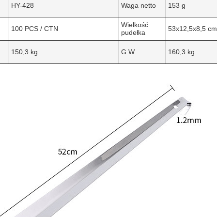
HY-428
Waga netto
153 g
Wielkość
100 PCS / CTN
53x12,5x8,5 cm
pudełka
150,3 kg
G.W.
160,3 kg