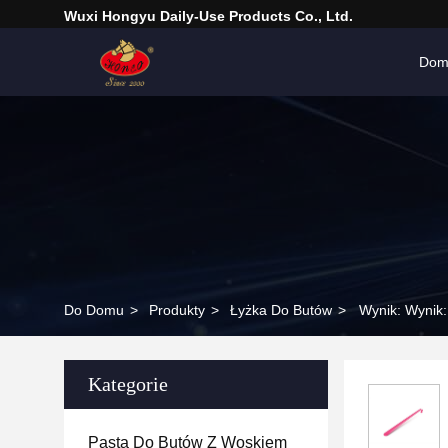
Wuxi Hongyu Daily-Use Products Co., Ltd.
Do
Do Domu
>
Produkty
>
Łyżka Do Butów
>
Wynik: Wynik:
Kategorie
Pasta Do Butów Z Woskiem