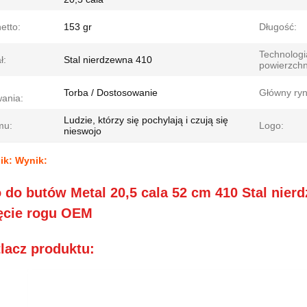
etto:
153 gr
Długość:
Technologi
ł:
Stal nierdzewna 410
powierzchn
Torba / Dostosowanie
Główny ryn
ania:
Ludzie, którzy się pochylają i czują się
mu:
Logo:
nieswojo
ik: Wynik:
 do butów Metal 20,5 cala 52 cm 410 Stal nier
ęcie rogu OEM
lacz produktu: