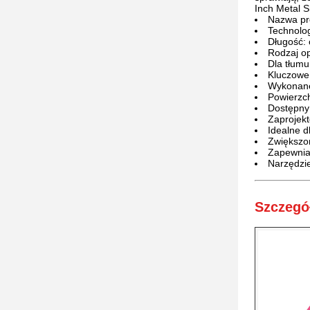
Inch Metal 
Nazwa pr
Technolog
Długość: 
Rodzaj o
Dla tłumu
Kluczowe
Wykonane 
Powierzc
Dostępny 
Zaprojekt
Idealne d
Zwiększon
Zapewnia
Narzędzie
Szczegó