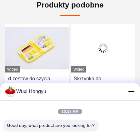
Produkty podobne
Wideo
Wideo
xl zestaw do szycia
Skrzynka do
Narzędzia przenośne
przechowywania nici do
Wuxi Hongyu
domowe Narzędzia do
szycia 64 kolory Poliester
szycia przenośne małe
32 PCS Węzły z nici do
Porozmawiaj Teraz
Porozmawiaj Teraz
igły i nitki zestaw do
szycia i 32 PCS Węzły
10:18 AM
szycia prezent OEM
wstępne Kolor
Good day, what product are you looking for?