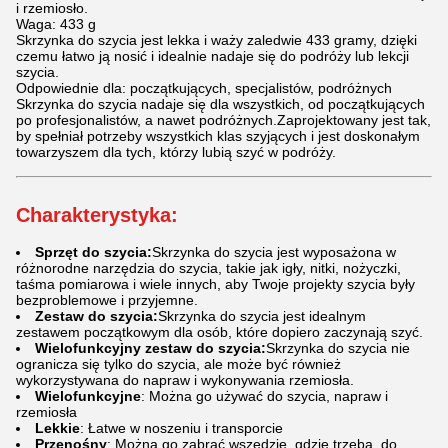
i rzemiosło.
Waga: 433 g
Skrzynka do szycia jest lekka i waży zaledwie 433 gramy, dzięki
czemu łatwo ją nosić i idealnie nadaje się do podróży lub lekcji
szycia.
Odpowiednie dla: początkujących, specjalistów, podróżnych
Skrzynka do szycia nadaje się dla wszystkich, od początkujących
po profesjonalistów, a nawet podróżnych.Zaprojektowany jest tak,
by spełniał potrzeby wszystkich klas szyjących i jest doskonałym
towarzyszem dla tych, którzy lubią szyć w podróży.
Charakterystyka:
Sprzęt do szycia:
Skrzynka do szycia jest wyposażona w
różnorodne narzędzia do szycia, takie jak igły, nitki, nożyczki,
taśma pomiarowa i wiele innych, aby Twoje projekty szycia były
bezproblemowe i przyjemne.
Zestaw do szycia:
Skrzynka do szycia jest idealnym
zestawem początkowym dla osób, które dopiero zaczynają szyć.
Wielofunkcyjny zestaw do szycia:
Skrzynka do szycia nie
ogranicza się tylko do szycia, ale może być również
wykorzystywana do napraw i wykonywania rzemiosła.
Wielofunkcyjne
: Można go używać do szycia, napraw i
rzemiosła
Lekkie
: Łatwe w noszeniu i transporcie
Przenośny
: Można go zabrać wszędzie, gdzie trzeba, do