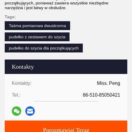
początkujących, ponieważ zawiera wszystkie niezbędne
narzędzia i jest łatwy w obsłudze.
Tags:
Taśma pomiarowa dwustronna
pudełko z zestawem do szycia
pudełko do szycia dla początkujących
Kontakty
Kontakty:
Miss. Peng
Tel.:
86-510-85050421
Porozmawiaj Teraz