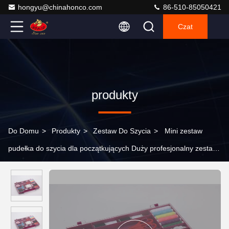
hongyu@chinahonco.com
86-510-85050421
Czat
produkty
Do Domu
>
Produkty
>
Zestaw Do Szycia
>
Mini zestaw
pudełka do szycia dla początkujących Duży profesjonalny zestaw
nici plastikowej igły nici narzędzia do szycia