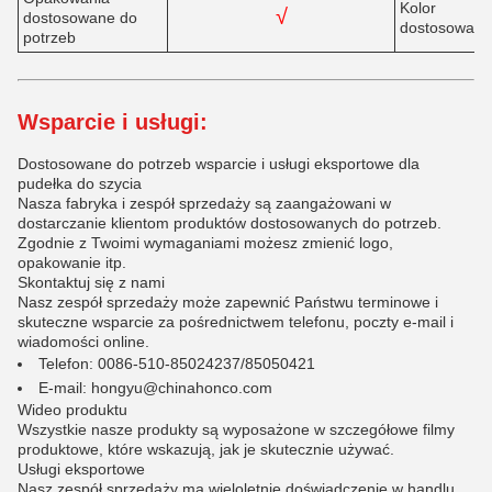
Kolor
√
dostosowane do
dostosowany
potrzeb
Wsparcie i usługi:
Dostosowane do potrzeb wsparcie i usługi eksportowe dla
pudełka do szycia
Nasza fabryka i zespół sprzedaży są zaangażowani w
dostarczanie klientom produktów dostosowanych do potrzeb.
Zgodnie z Twoimi wymaganiami możesz zmienić logo,
opakowanie itp.
Skontaktuj się z nami
Nasz zespół sprzedaży może zapewnić Państwu terminowe i
skuteczne wsparcie za pośrednictwem telefonu, poczty e-mail i
wiadomości online.
Telefon: 0086-510-85024237
/
85050421
E-mail: hongyu@chinahonco.com
Wideo produktu
Wszystkie nasze produkty są wyposażone w szczegółowe filmy
produktowe, które wskazują, jak je skutecznie używać.
Usługi eksportowe
Nasz zespół sprzedaży ma wieloletnie doświadczenie w handlu